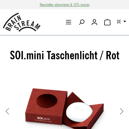
Newsletter abonnieren & 10% sparen
Zum Hauptinhalt springen
DE
WARENKORB 
SOI.mini Taschenlicht / Rot
Bildergalerie überspringen