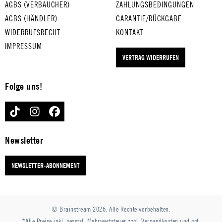
AGBS (VERBAUCHER)
ZAHLUNGSBEDINGUNGEN
Schlüssel und
Schlüssel und
Schlüssel und
Schlüssel und
AGBS (HÄNDLER)
GARANTIE/RÜCKGABE
Co.
Co.
Co.
Co.
WIDERRUFSRECHT
KONTAKT
IMPRESSUM
VERTRAG WIDERRUFEN
Folge uns!
TIKTOK
INSTAGRAM
FACEBOOK
Newsletter
NEWSLETTER-ABONNEMENT
© Brainstream 2026. Alle Rechte vorbehalten.
*Alle Preise inkl. gesetzl. Mehrwertsteuer zzgl.
Versandkosten
und ggf.