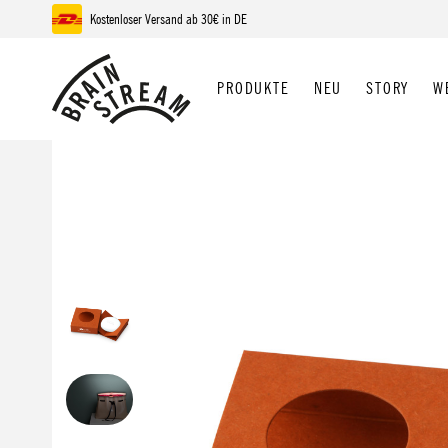
Kostenloser Versand ab 30€ in DE
 Hauptinhalt springen
Zur Suche springen
Zur Hauptnavigation springen
PRODUKTE
NEU
STORY
W
Bildergalerie überspringen