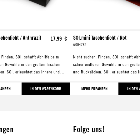
chenlicht / Anthrazit
SOI.mini Taschenlicht / Rot
17,99 €
A004782
 Finden. SOI. schafft Abhilfe beim
Nicht suchen. Finden. SOI. schafft Ab
sen Gewühle in den großen Taschen
schier endlosen Gewühle in den groß
n. SOI. erleuchtet das Innere und
und Rucksäcken. SOI. erleuchtet das 
s mit der Suche nach Handy,
macht Schluss mit der Suche nach Ha
d Co.
Schlüssel und Co.
FAHREN
IN DEN WARENKORB
MEHR ERFAHREN
IN DEN
ungen
Folge uns!