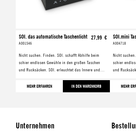
SOI. das automatische Taschenlicht
SOI.mini Tas
27,99 €
A001546
A004718
Nicht suchen. Finden. SOI. schafft Abhilfe beim
Nicht suchen.
schier endlosen Gewühle in den großen Taschen
schier endlo
und Rucksäcken. SOI. erleuchtet das Innere und
und Rucksäcke
macht Schluss mit der Suche nach Handy,
macht Schlus
Schlüssel und Co.
Schlüssel un
MEHR ERFAHREN
IN DEN WARENKORB
MEHR ER
Unternehmen
Bestell