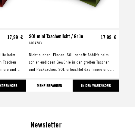
SOI.mini Taschenlicht / Grün
17,99 €
17,99 €
A004783
hilfe beim
Nicht suchen. Finden. SOI. schafft Abhilfe beim
en Taschen
schier endlosen Gewühle in den großen Taschen
Innere und
und Rucksäcken. SOI. erleuchtet das Innere und
ndy,
macht Schluss mit der Suche nach Handy,
Schlüssel und Co.
 WARENKORB
MEHR ERFAHREN
IN DEN WARENKORB
Newsletter