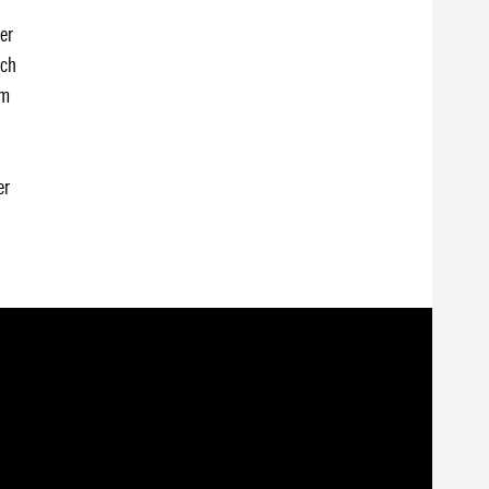
er
ich
rm
er