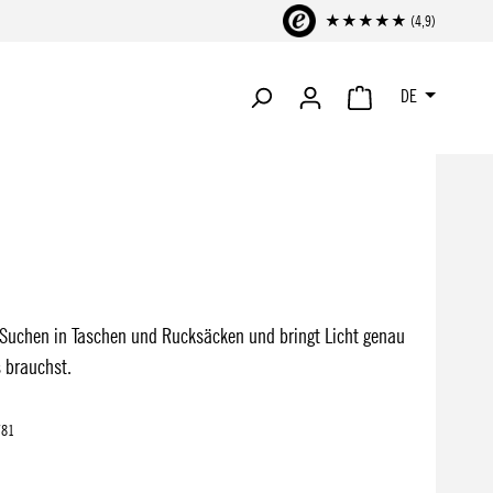
★★★★★ (4,9)
DE
WARENKORB ENTHÄLT 
 Suchen in Taschen und Rucksäcken und bringt Licht genau
 brauchst.
781