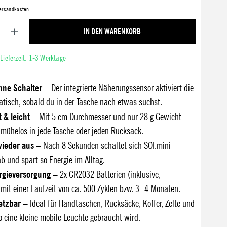
 Versandkosten
Produkt Anzahl: Gib den gewünschten Wert ein ode
IN DEN WARENKORB
 Lieferzeit: 1-3 Werktage
ohne Schalter
– Der integrierte Näherungssensor aktiviert die
tisch, sobald du in der Tasche nach etwas suchst.
 & leicht
– Mit 5 cm Durchmesser und nur 28 g Gewicht
 mühelos in jede Tasche oder jeden Rucksack.
wieder aus
– Nach 8 Sekunden schaltet sich SOI.mini
b und spart so Energie im Alltag.
ergieversorgung
– 2x CR2032 Batterien (inklusive,
mit einer Laufzeit von ca. 500 Zyklen bzw. 3–4 Monaten.
setzbar
– Ideal für Handtaschen, Rucksäcke, Koffer, Zelte und
o eine kleine mobile Leuchte gebraucht wird.