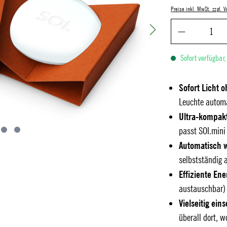
Preise inkl. MwSt. zzgl.
Sofort verfügbar,
Sofort Licht 
Leuchte automa
Ultra-kompakt
passt SOI.mini
Automatisch 
selbstständig a
Effiziente En
austauschbar) 
Vielseitig ein
überall dort, w