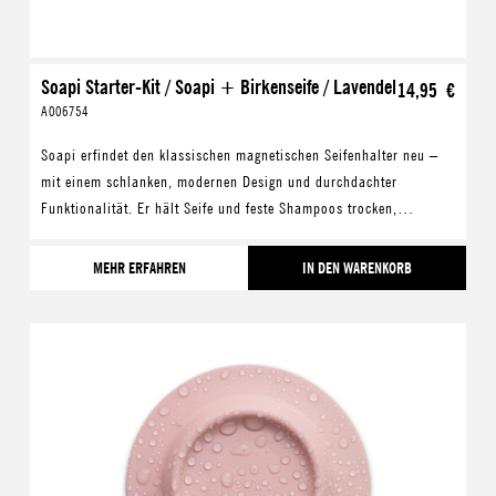
Soapi Starter-Kit / Soapi + Birkenseife / Lavendel
14,95 €
A006754
Soapi erfindet den klassischen magnetischen Seifenhalter neu –
mit einem schlanken, modernen Design und durchdachter
Funktionalität. Er hält Seife und feste Shampoos trocken,
verlängert deren Lebensdauer und hilft gleic
MEHR ERFAHREN
IN DEN WARENKORB