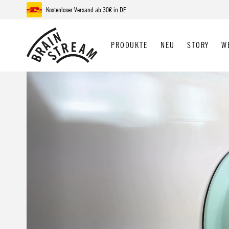
Kostenloser Versand ab 30€ in DE
 Hauptinhalt springen
Zur Suche springen
Zur Hauptnavigation springen
PRODUKTE
NEU
STORY
W