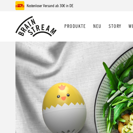
Kostenloser Versand ab 30€ in DE
 Hauptinhalt springen
Zur Suche springen
Zur Hauptnavigation springen
PRODUKTE
NEU
STORY
W