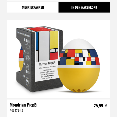
MEHR ERFAHREN
IN DEN WARENKORB
Mondrian PiepEi
25,99 €
A006714.1