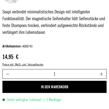
Soapi verbindet minimalistisches Design mit intelligenter
Funktionalität. Der magnetische Seifenhalter hält Seifenstücke und
feste Shampoos trocken, verhindert aufgeweichte Rückstände und
verlängert ihre Lebensdauer.
Artikelnummer:
A006745
Regulärer Preis:
14,95 €
Preise inkl. MwSt. zzgl. Versandkosten
P
IN DEN WARENKORB
Sofort verfügbar, Lieferzeit: 1-3 Werktage