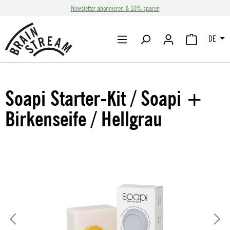
Newsletter abonnieren & 10% sparen
Zum Hauptinhalt springen
DE
WARENKORB 
Soapi Starter-Kit / Soapi +
Birkenseife / Hellgrau
Bildergalerie überspringen