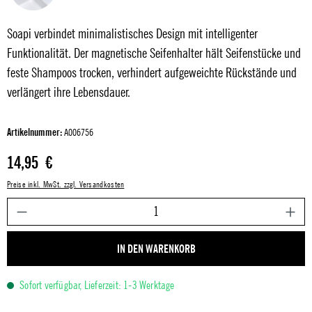
Soapi verbindet minimalistisches Design mit intelligenter
Funktionalität. Der magnetische Seifenhalter hält Seifenstücke und
feste Shampoos trocken, verhindert aufgeweichte Rückstände und
verlängert ihre Lebensdauer.
Artikelnummer:
A006756
Regulärer Preis:
14,95 €
Preise inkl. MwSt. zzgl. Versandkosten
P
IN DEN WARENKORB
Sofort verfügbar, Lieferzeit: 1-3 Werktage