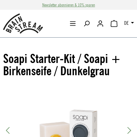
Newsletter abonnieren & 10% sparen
Zum Hauptinhalt springen
DE
WARENKORB 
Soapi Starter-Kit / Soapi +
Birkenseife / Dunkelgrau
Bildergalerie überspringen