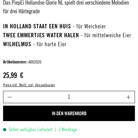
Das PiepEi Hollandse Glorie NL spielt drei verschiedene Melodien
für drei Härtegrade
IN HOLLAND STAAT EEN HUIS
- für Weicheier
TWEE EMMERTJES WATER HALEN
- für mittelweiche Eier
WILHELMUS
- für harte Eier
Artikelnummer:
A002020
Regulärer Preis:
25,99 €
Preise inkl. MwSt. zzgl. Versandkosten
P
IN DEN WARENKORB
Sofort verfügbar, Lieferzeit: 1-3 Werktage