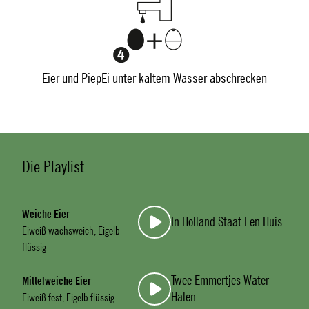
Eier und PiepEi unter kaltem Wasser abschrecken
Die Playlist
Weiche Eier
In Holland Staat Een Huis
Eiweiß wachsweich, Eigelb
flüssig
Twee Emmertjes Water
Mittelweiche Eier
Halen
Eiweiß fest, Eigelb flüssig