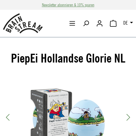
Newsletter abonnieren & 10% sparen
Zum Hauptinhalt springen
DE
WARENKORB 
PiepEi Hollandse Glorie NL
Bildergalerie überspringen