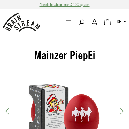
Newsletter abonnieren & 10% sparen
Zum Hauptinhalt springen
DE
WARENKORB 
Mainzer PiepEi
Bildergalerie überspringen