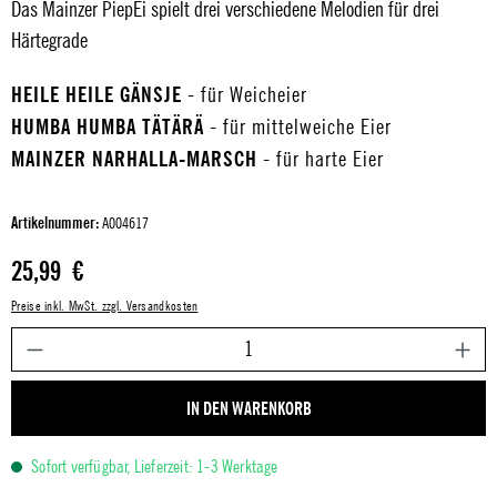
Das Mainzer PiepEi spielt drei verschiedene Melodien für drei
Härtegrade
HEILE HEILE GÄNSJE
- für Weicheier
HUMBA HUMBA TÄTÄRÄ
- für mittelweiche Eier
MAINZER NARHALLA-MARSCH
- für harte Eier
Artikelnummer:
A004617
Regulärer Preis:
25,99 €
Preise inkl. MwSt. zzgl. Versandkosten
P
IN DEN WARENKORB
Sofort verfügbar, Lieferzeit: 1-3 Werktage