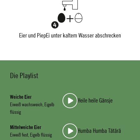
Eier und PiepEi unter kaltem Wasser abschrecken
Die Playlist
Weiche Eier
Heile heile Gänsje
Eiweiß wachsweich, Eigelb
flüssig
Mittelweiche Eier
Humba Humba Tätärä
Eiweiß fest, Eigelb flüssig