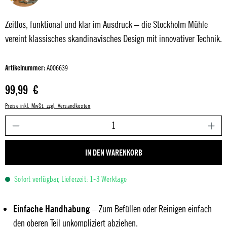
Zeitlos, funktional und klar im Ausdruck – die Stockholm Mühle
vereint klassisches skandinavisches Design mit innovativer Technik.
Artikelnummer:
A006639
Regulärer Preis:
99,99 €
Preise inkl. MwSt. zzgl. Versandkosten
P
IN DEN WARENKORB
Sofort verfügbar, Lieferzeit: 1-3 Werktage
Einfache Handhabung
– Zum Befüllen oder Reinigen einfach
den oberen Teil unkompliziert abziehen.