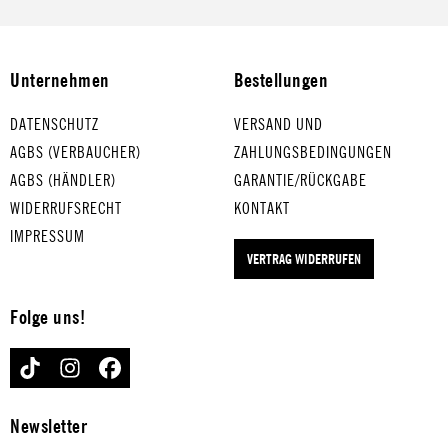
Essbereiche ein. Z
– langlebig,
stilvoll, langlebig
elegant &amp;
&amp; sauber im
einfach
Gebrauch.
Unternehmen
Bestellungen
nachfüllbar.
DATENSCHUTZ
VERSAND UND
AGBS (VERBAUCHER)
ZAHLUNGSBEDINGUNGEN
AGBS (HÄNDLER)
GARANTIE/RÜCKGABE
WIDERRUFSRECHT
KONTAKT
IMPRESSUM
VERTRAG WIDERRUFEN
Folge uns!
TIKTOK
INSTAGRAM
FACEBOOK
Newsletter