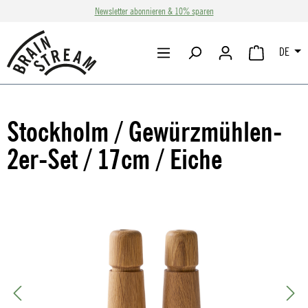
Newsletter abonnieren & 10% sparen
Zum Hauptinhalt springen
DE
WARENKORB 
Stockholm / Gewürzmühlen-
2er-Set / 17cm / Eiche
Bildergalerie überspringen