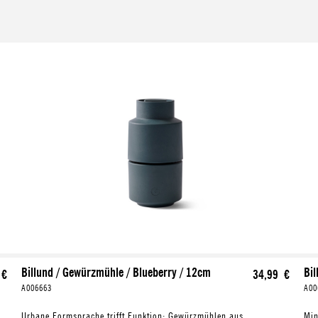
Billund / Gewürzmühle / Blueberry / 12cm
Bil
 €
34,99 €
A006663
A00
Urbane Formsprache trifft Funktion: Gewürzmühlen aus
Min