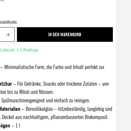
 Versandkosten
Produkt Anzahl: Gib den gewünschten Wert ein ode
IN DEN WARENKORB
 Lieferzeit: 1-3 Werktage
– Minimalistische Form, die Farbe und Inhalt perfekt zur
setzbar
– Für Getränke, Snacks oder trockene Zutaten – von
tee bis zu Müsli und Nüssen.
Spülmaschinengeeignet und einfach zu reinigen.
aterialien
– Borosilikatglas – hitzebeständig, langlebig und
h. Deckel aus nachhaltigem, pflanzenbasierten Biokomposit.
mögen
– 1 l