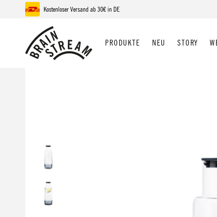
Kostenloser Versand ab 30€ in DE
 Hauptinhalt springen
Zur Suche springen
Zur Hauptnavigation springen
PRODUKTE
NEU
STORY
W
Bildergalerie überspringen