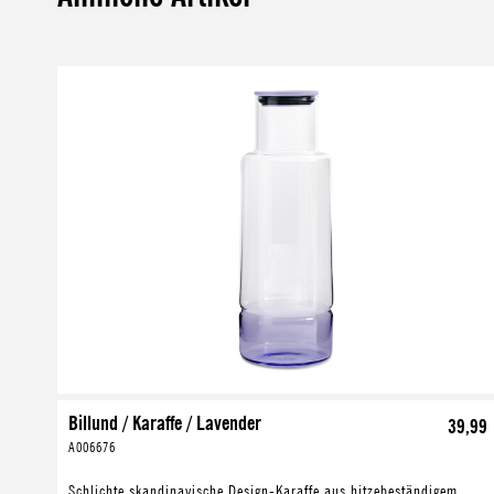
Produktgalerie überspringen
Billund / Karaffe / Lavender
39,99
A006676
Schlichte skandinavische Design-Karaffe aus hitzebeständigem