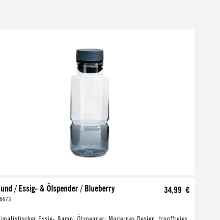
lund / Essig- & Ölspender / Blueberry
34,99 €
6673
imalistischer Essig- &amp; Ölspender: Modernes Design, tropffreies