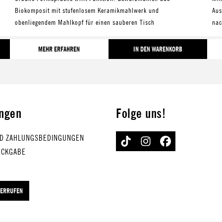
Biokomposit mit stufenlosem Keramikmahlwerk und
Aus
obenliegendem Mahlkopf für einen sauberen Tisch
nac
MEHR ERFAHREN
IN DEN WARENKORB
ungen
Folge uns!
D ZAHLUNGSBEDINGUNGEN
TIKTOK
INSTAGRAM
FACEBOOK
ÜCKGABE
DERRUFEN