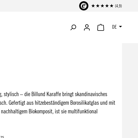
★★★★★ (4,9)
DE
WARENKORB ENTHÄLT 
ig, stylisch – die Billund Karaffe bringt skandinavisches
sch. Gefertigt aus hitzebeständigem Borosilikatglas und mit
nachhaltigem Biokomposit, ist sie multifunktional
675