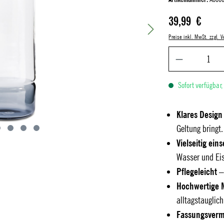
Regulärer Preis:
39,99 €
Preise inkl. MwSt. zzgl.
Sofort verfügbar,
Klares Design
Geltung bringt.
Vielseitig ein
Wasser und Eis
Pflegeleicht
– 
Hochwertige M
alltagstauglic
Fassungsver