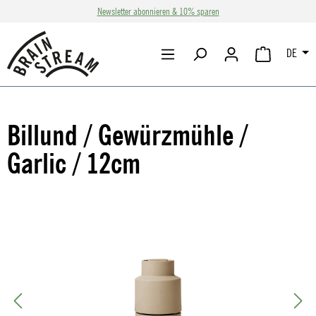
Newsletter abonnieren & 10% sparen
Zum Hauptinhalt springen
DE
WARENKORB 
Billund / Gewürzmühle /
Garlic / 12cm
Bildergalerie überspringen