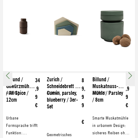
Billund /
Zurich /
Billund /
34
8
27
Gewürzmühle
Schneidebrett /
Muskatnuss-
,9
9,
,9
/ All Spice /
Cumin, parsley,
Mühle / Parsley
A006662
A006625
A006672
9
9
9
12cm
blueberry / 3er-
/ 8cm
€
9
€
Set
Urbane
Smarte Muskatmühle
€
Formsprache trifft
in urbanem Design:
Funktion:
sicheres Reiben ohne
Geometrisches