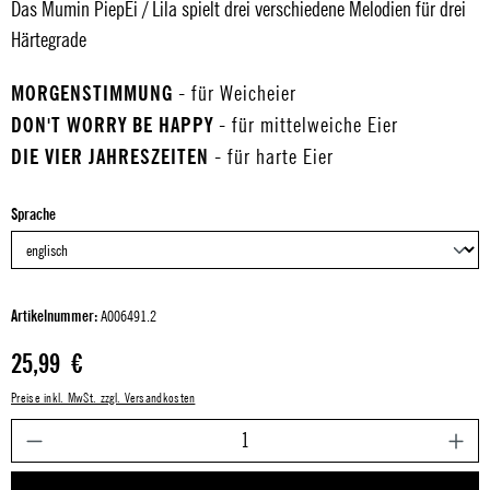
Das Mumin PiepEi / Lila spielt drei verschiedene Melodien für drei
Härtegrade
MORGENSTIMMUNG
- für Weicheier
DON'T WORRY BE HAPPY
- für mittelweiche Eier
DIE VIER JAHRESZEITEN
- für harte Eier
auswählen
Sprache
Artikelnummer:
A006491.2
Regulärer Preis:
25,99 €
Preise inkl. MwSt. zzgl. Versandkosten
P