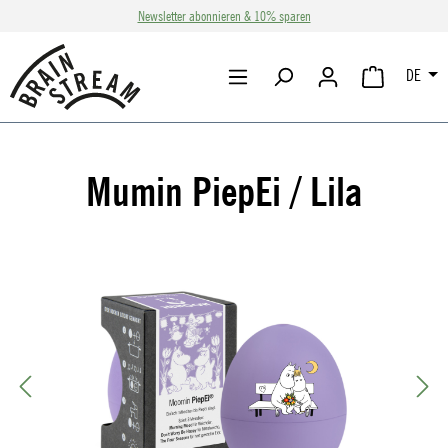
Newsletter abonnieren & 10% sparen
Zum Hauptinhalt springen
DE
WARENKORB 
Mumin PiepEi / Lila
Bildergalerie überspringen