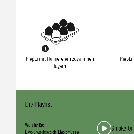
PiepEi mit Hühnereiern zusammen
PiepEi 
lagern
Die Playlist
Weiche Eier
Smoke On
Eiweiß wachsweich, Eigelb flüssig