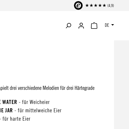
★★★★★ (4,9)
DE
WARENKORB ENTHÄLT 
pielt drei verschiedene Melodien für drei Härtegrade
E WATER
- für Weicheier
HE JAR
- für mittelweiche Eier
- für harte Eier