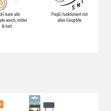
pEi kann alle
PiepEi funktioniert mit
ade weich, mittel
allen Eiergröße
& hart
r