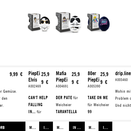
PiepEi
Mafia
80er
drip.lin
9,99 €
25,9
25,9
25,9
Elvis
PiepEi
PiepEi
A005460
9 €
9 €
9 €
A002469
A004691
A005390
der Gemüse.
Wohin mit
CAN'T HELP
DER PATE
für
TAKE ON ME
r den
Problem 
FALLING
Weicheier
für Weicheier
er.
Und nicht
IN...
für
TARANTELLA
99
Weicheier
NAPOLETANA
LUFTBALLON
JAILHOUSE
für
S
für
ORB
MEHR ERFAHREN
IN DEN WARENKORB
MEHR ERFAHREN
IN DEN WARENKORB
MEHR ERFAHREN
IN DEN WARENKOR