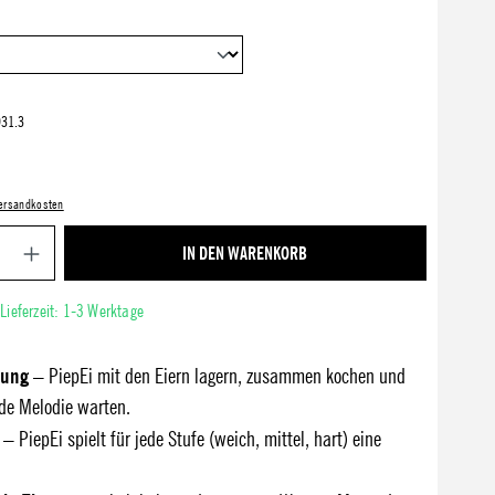
31.3
 Versandkosten
Produkt Anzahl: Gib den gewünschten Wert ein ode
IN DEN WARENKORB
 Lieferzeit: 1-3 Werktage
zung
– PiepEi mit den Eiern lagern, zusammen kochen und
de Melodie warten.
– PiepEi spielt für jede Stufe (weich, mittel, hart) eine