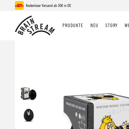
Kostenloser Versand ab 30€ in DE
 Hauptinhalt springen
Zur Suche springen
Zur Hauptnavigation springen
PRODUKTE
NEU
STORY
W
Bildergalerie überspringen