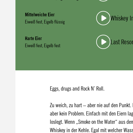
Mittelweiche Eier
Whiskey I
Eiweiß fest, Eigelb flüssig
Harte Eier
Last Resor
Eiweiß fest, Eigelb fest
Eggs, drugs and Rock N’ Roll.
Zu weich, zu hart – aber nie auf den Punkt. 
aber kein Problem. Einfach mit den Eiern la
loslegt. Wenn „Smoke on the Water“ aus dem 
Whiskey in der Kehle. Egal mit welcher Was