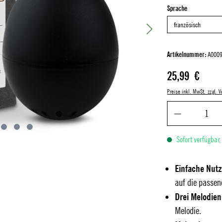
auswählen
Sprache
Artikelnummer:
A0009
Regulärer Preis:
25,99 €
Preise inkl. MwSt. zzgl.
Sofort verfügbar,
Einfache Nut
auf die passen
Drei Melodien
Melodie.