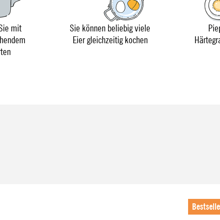
Sie mit
Sie können beliebig viele
Pie
chendem
Eier gleichzeitig kochen
Härtegr
rten
Bestselle