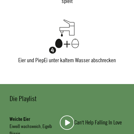
spielt
Eier und PiepEi unter kaltem Wasser abschrecken
Die Playlist
Weiche Eier
Can't Help Falling In Love
Eiweiß wachsweich, Eigelb
flüssig