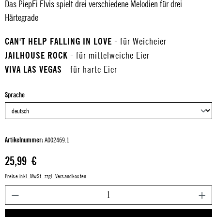
Das PiepEi Elvis spielt drei verschiedene Melodien für drei
Härtegrade
CAN'T HELP FALLING IN LOVE
- für Weicheier
JAILHOUSE ROCK
- für mittelweiche Eier
VIVA LAS VEGAS
- für harte Eier
auswählen
Sprache
Artikelnummer:
A002469.1
Regulärer Preis:
25,99 €
Preise inkl. MwSt. zzgl. Versandkosten
P