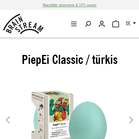
Newsletter abonnieren & 10% sparen
Zum Hauptinhalt springen
DE
WARENKORB 
PiepEi Classic / türkis
Bildergalerie überspringen