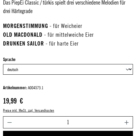
Das PiepEi Classic / türkis spielt drei verschiedene Melodien für
drei Härtegrade
MORGENSTIMMUNG
- für Weicheier
OLD MACDONALD
- für mittelweiche Eier
DRUNKEN SAILOR
- für harte Eier
auswählen
Sprache
Artikelnummer:
A004573.1
Regulärer Preis:
19,99 €
Preise inkl. MwSt. zzgl. Versandkosten
P