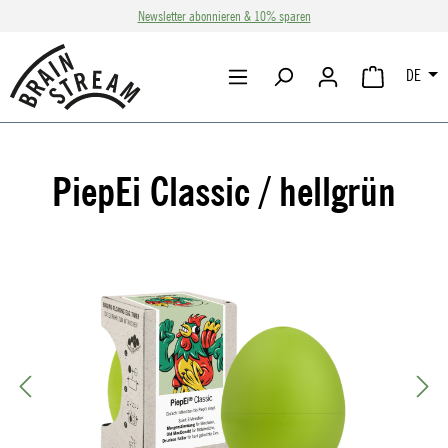
Newsletter abonnieren & 10% sparen
Zum Hauptinhalt springen
DE
WARENKORB 
PiepEi Classic / hellgrün
Bildergalerie überspringen