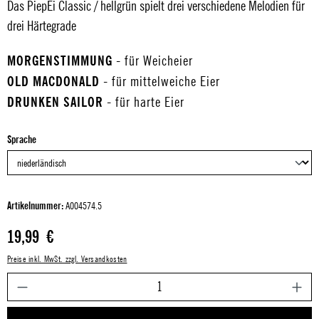
Das PiepEi Classic / hellgrün spielt drei verschiedene Melodien für
drei Härtegrade
MORGENSTIMMUNG
- für Weicheier
OLD MACDONALD
- für mittelweiche Eier
DRUNKEN SAILOR
- für harte Eier
auswählen
Sprache
Artikelnummer:
A004574.5
Regulärer Preis:
19,99 €
Preise inkl. MwSt. zzgl. Versandkosten
P