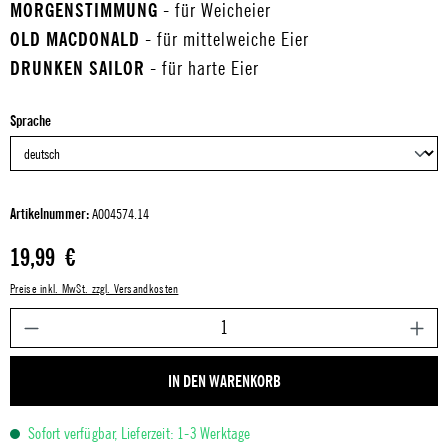
MORGENSTIMMUNG
- für Weicheier
OLD MACDONALD
- für mittelweiche Eier
DRUNKEN SAILOR
- für harte Eier
auswählen
Sprache
Artikelnummer:
A004574.14
Regulärer Preis:
19,99 €
Preise inkl. MwSt. zzgl. Versandkosten
P
IN DEN WARENKORB
Sofort verfügbar, Lieferzeit: 1-3 Werktage