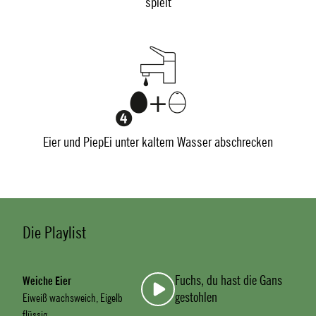
spielt
Eier und PiepEi unter kaltem Wasser abschrecken
Die Playlist
Fuchs, du hast die Gans
Weiche Eier
gestohlen
Eiweiß wachsweich, Eigelb
flüssig