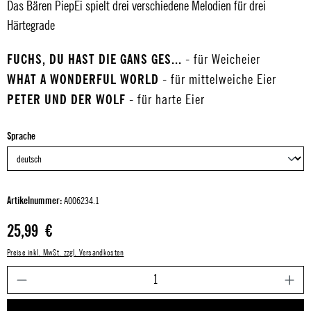
Das Bären PiepEi spielt drei verschiedene Melodien für drei
Härtegrade
FUCHS, DU HAST DIE GANS GES...
- für Weicheier
WHAT A WONDERFUL WORLD
- für mittelweiche Eier
PETER UND DER WOLF
- für harte Eier
auswählen
Sprache
Artikelnummer:
A006234.1
Regulärer Preis:
25,99 €
Preise inkl. MwSt. zzgl. Versandkosten
P