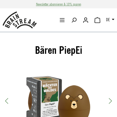
Newsletter abonnieren & 10% sparen
Zum Hauptinhalt springen
DE
WARENKORB 
Bären PiepEi
Bildergalerie überspringen