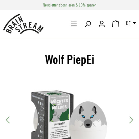
Newsletter abonnieren & 10% sparen
Zum Hauptinhalt springen
DE
WARENKORB 
Wolf PiepEi
Bildergalerie überspringen