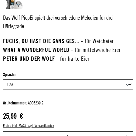
Das Wolf PiepEi spielt drei verschiedene Melodien für drei
Härtegrade
FUCHS, DU HAST DIE GANS GES...
- für Weicheier
WHAT A WONDERFUL WORLD
- für mittelweiche Eier
PETER UND DER WOLF
- für harte Eier
auswählen
Sprache
Artikelnummer:
A006239.2
Regulärer Preis:
25,99 €
Preise inkl. MwSt. zzgl. Versandkosten
P