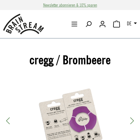
Newsletter abonnieren & 10% sparen
Zum Hauptinhalt springen
DE
WARENKORB 
cregg / Brombeere
Bildergalerie überspringen