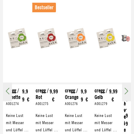
Bestseller
cregg /
cregg /
cregg /
cregg /
S
9,9
9,99
9,9
9,99
2
Limette
Rot
Orange
Gelb
c
9 €
€
9 €
€
5
h
A001274
A001275
A001276
A001279
A
,
w
0
9
Keine Lust
Keine Lust
Keine Lust
Keine Lust
e
0
mit Messer
mit Messer
mit Messer
mit Messer
i
9
5
n
und Löffel am
und Löffel am
und Löffel am
und Löffel am
6