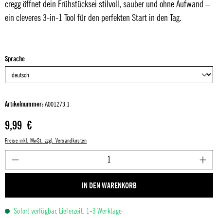
cregg öffnet dein Frühstücksei stilvoll, sauber und ohne Aufwand –
ein cleveres 3-in-1 Tool für den perfekten Start in den Tag.
auswählen
Sprache
Artikelnummer:
A001273.1
Regulärer Preis:
9,99 €
Preise inkl. MwSt. zzgl. Versandkosten
P
IN DEN WARENKORB
Sofort verfügbar, Lieferzeit: 1-3 Werktage