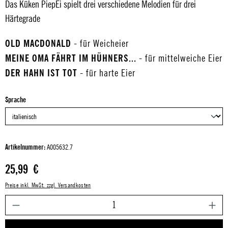
Das Küken PiepEi spielt drei verschiedene Melodien für drei
Härtegrade
OLD MACDONALD
- für Weicheier
MEINE OMA FÄHRT IM HÜHNERS...
- für mittelweiche Eier
DER HAHN IST TOT
- für harte Eier
auswählen
Sprache
Artikelnummer:
A005632.7
Regulärer Preis:
25,99 €
Preise inkl. MwSt. zzgl. Versandkosten
P