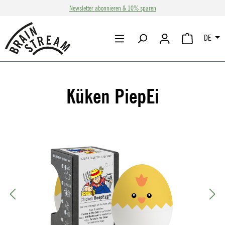
Newsletter abonnieren & 10% sparen
Zum Hauptinhalt springen
DE
WARENKORB 
Küken PiepEi
Bildergalerie überspringen