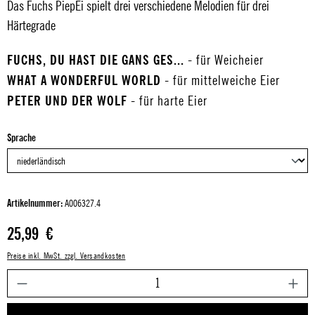
Das Fuchs PiepEi spielt drei verschiedene Melodien für drei
Härtegrade
FUCHS, DU HAST DIE GANS GES...
- für Weicheier
WHAT A WONDERFUL WORLD
- für mittelweiche Eier
PETER UND DER WOLF
- für harte Eier
auswählen
Sprache
Artikelnummer:
A006327.4
Regulärer Preis:
25,99 €
Preise inkl. MwSt. zzgl. Versandkosten
P