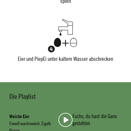
spielt
Eier und PiepEi unter kaltem Wasser abschrecken
Die Playlist
Fuchs, du hast die Gans
Weiche Eier
gestohlen
Eiweiß wachsweich, Eigelb
flüssig