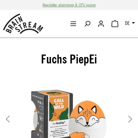
Newsletter abonnieren & 10% sparen
Zum Hauptinhalt springen
DE
WARENKORB 
Fuchs PiepEi
Bildergalerie überspringen