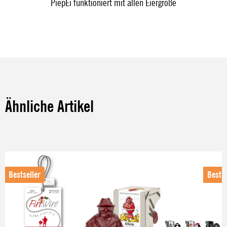
PiepEi funktioniert mit allen Eiergröße
Ähnliche Artikel
Produktgalerie überspringen
Bestseller
Bestse