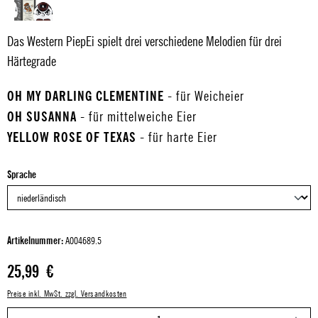
Das Western PiepEi spielt drei verschiedene Melodien für drei
Härtegrade
OH MY DARLING CLEMENTINE
- für Weicheier
OH SUSANNA
- für mittelweiche Eier
YELLOW ROSE OF TEXAS
- für harte Eier
auswählen
Sprache
Artikelnummer:
A004689.5
Regulärer Preis:
25,99 €
Preise inkl. MwSt. zzgl. Versandkosten
P