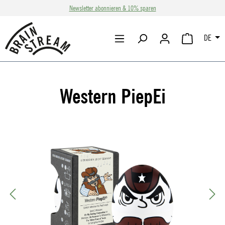
Newsletter abonnieren & 10% sparen
Zum Hauptinhalt springen
DE
WARENKORB 
Western PiepEi
Bildergalerie überspringen