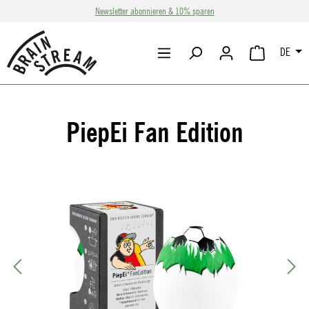
Newsletter abonnieren & 10% sparen
Zum Hauptinhalt springen
DE
WARENKORB 
PiepEi Fan Edition
Bildergalerie überspringen