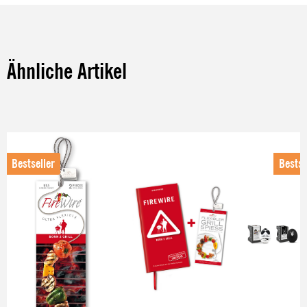
Ähnliche Artikel
Produktgalerie überspringen
Bestseller
Bestse