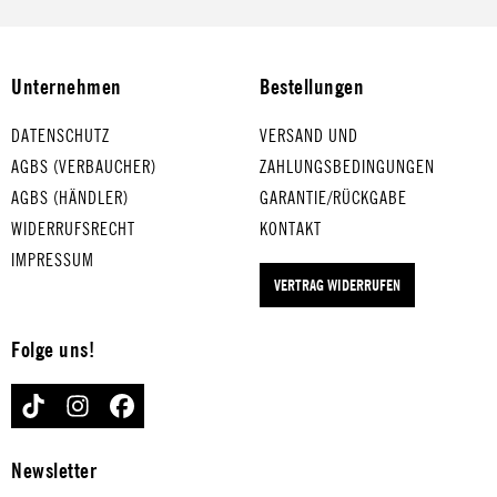
TAR
ER
ANT
für
ELL
We
Unternehmen
Bestellungen
A
ich
NA
eie
DATENSCHUTZ
VERSAND UND
PO
r
AGBS (VERBAUCHER)
ZAHLUNGSBEDINGUNGEN
LET
W
AGBS (HÄNDLER)
GARANTIE/RÜCKGABE
ANA
HI
WIDERRUFSRECHT
KONTAKT
für
SK
IMPRESSUM
mitt
EY
VERTRAG WIDERRUFEN
elw
IN
eic
TH
he
E
Folge uns!
Eier
JA
GEF
R
TIKTOK
INSTAGRAM
FACEBOOK
AN
für
GE
mi
Newsletter
NE
tte