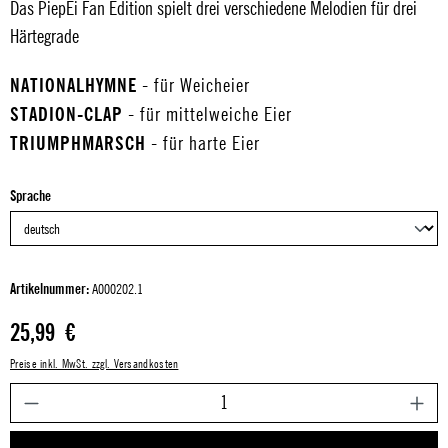
Das PiepEi Fan Edition spielt drei verschiedene Melodien für drei
Härtegrade
NATIONALHYMNE
- für Weicheier
STADION-CLAP
- für mittelweiche Eier
TRIUMPHMARSCH
- für harte Eier
auswählen
Sprache
Artikelnummer:
A000202.1
Regulärer Preis:
25,99 €
Preise inkl. MwSt. zzgl. Versandkosten
P