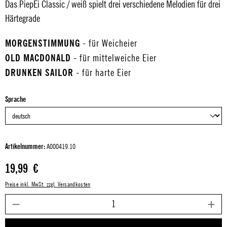
Das PiepEi Classic / weiß spielt drei verschiedene Melodien für drei
Härtegrade
MORGENSTIMMUNG
- für Weicheier
OLD MACDONALD
- für mittelweiche Eier
DRUNKEN SAILOR
- für harte Eier
auswählen
Sprache
Artikelnummer:
A000419.10
Regulärer Preis:
19,99 €
Preise inkl. MwSt. zzgl. Versandkosten
P