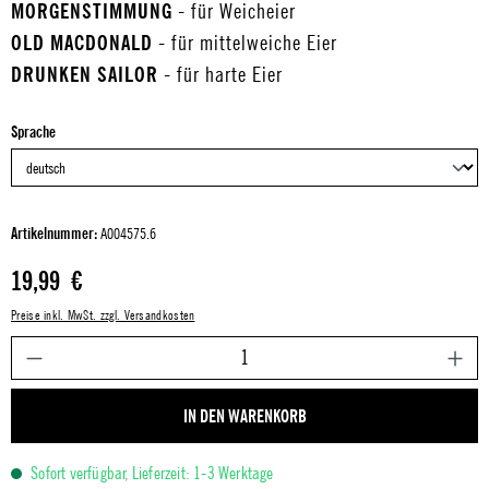
MORGENSTIMMUNG
- für Weicheier
OLD MACDONALD
- für mittelweiche Eier
DRUNKEN SAILOR
- für harte Eier
auswählen
Sprache
Artikelnummer:
A004575.6
Regulärer Preis:
19,99 €
Preise inkl. MwSt. zzgl. Versandkosten
P
IN DEN WARENKORB
Sofort verfügbar, Lieferzeit: 1-3 Werktage