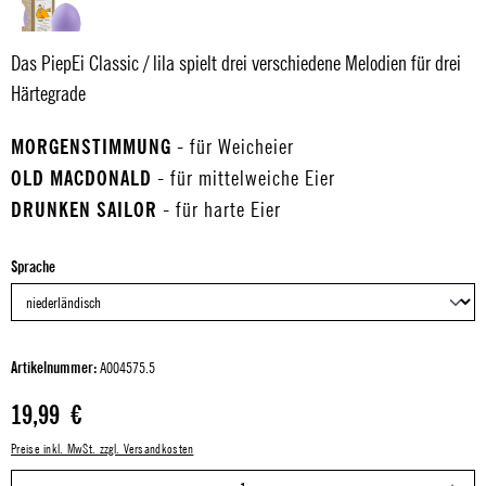
Das PiepEi Classic / lila spielt drei verschiedene Melodien für drei
Härtegrade
MORGENSTIMMUNG
- für Weicheier
OLD MACDONALD
- für mittelweiche Eier
DRUNKEN SAILOR
- für harte Eier
auswählen
Sprache
Artikelnummer:
A004575.5
Regulärer Preis:
19,99 €
Preise inkl. MwSt. zzgl. Versandkosten
P