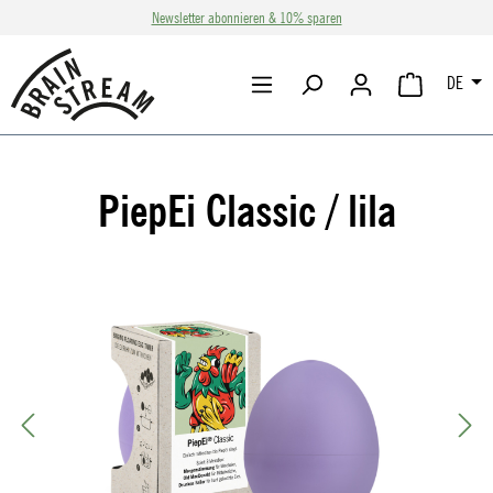
Newsletter abonnieren & 10% sparen
Zum Hauptinhalt springen
DE
WARENKORB 
PiepEi Classic / lila
Bildergalerie überspringen