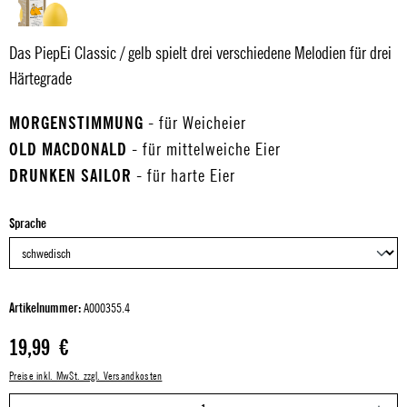
Das PiepEi Classic / gelb spielt drei verschiedene Melodien für drei
Härtegrade
MORGENSTIMMUNG
- für Weicheier
OLD MACDONALD
- für mittelweiche Eier
DRUNKEN SAILOR
- für harte Eier
auswählen
Sprache
Artikelnummer:
A000355.4
Regulärer Preis:
19,99 €
Preise inkl. MwSt. zzgl. Versandkosten
P