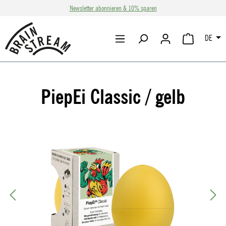
Newsletter abonnieren & 10% sparen
Zum Hauptinhalt springen
DE
WARENKORB 
PiepEi Classic / gelb
Bildergalerie überspringen