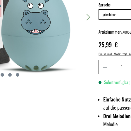
auswählen
Sprache
Artikelnummer:
A0063
Regulärer Preis:
25,99 €
Preise inkl. MwSt. zzgl.
Sofort verfügbar,
Einfache Nut
auf die passen
Drei Melodien
Melodie.