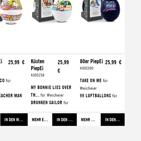
Ei
Küsten
80er PiepEi
25,99 €
25,99
25,99 €
PiepEi
A005390
€
A005258
SCO
für
TAKE ON ME
für
MY BONNIE LIES OVER
Weicheier
TH...
für Weicheier
REACHER MAN
99 LUFTBALLONS
für
DRUNKEN SAILOR
für
che Eier
mittelweiche Eier
mittelweiche Eier
E RISING
JUST CAN'T GET
ROLLING HOME
für
 Eier
ENOUGH
für harte Eier
IN DEN WARENKORB
MEHR ERFAHREN
IN DEN WARENKORB
MEHR ERFAHREN
IN DEN WARENKORB
harte Eier