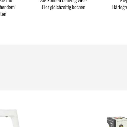
Sie mit
Sie können beliebig viele
Pie
chendem
Eier gleichzeitig kochen
Härtegr
rten