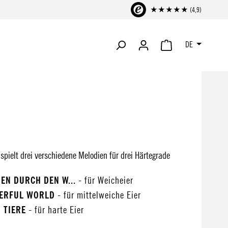
★★★★★ (4,9)
DE
WARENKORB ENTHÄLT 
spielt drei verschiedene Melodien für drei Härtegrade
SEN DURCH DEN W...
- für Weicheier
DERFUL WORLD
- für mittelweiche Eier
 TIERE
- für harte Eier