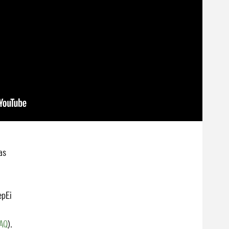
as
epEi
AQ
).