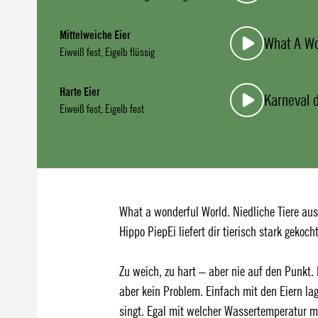
Mittelweiche Eier
What A Wo
Eiweiß fest, Eigelb flüssig
Harte Eier
Karneval d
Eiweiß fest, Eigelb fest
What a wonderful World. Niedliche Tiere aus
Hippo PiepEi liefert dir tierisch stark gekoch
Zu weich, zu hart – aber nie auf den Punkt. 
aber kein Problem. Einfach mit den Eiern l
singt. Egal mit welcher Wassertemperatur ma