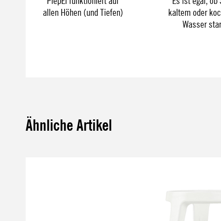
PiepEi funktioniert auf
Es ist egal, ob 
allen Höhen (und Tiefen)
kaltem oder ko
Wasser sta
Ähnliche Artikel
Produktgalerie überspringen