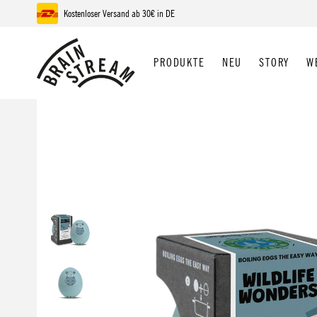
Kostenloser Versand ab 30€ in DE
 Hauptinhalt springen
Zur Suche springen
Zur Hauptnavigation springen
PRODUKTE
NEU
STORY
W
Bildergalerie überspringen