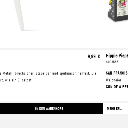
Hippie Piep
9,99 €
A003566
us Metall, bruchsicher, stapelbar und spülmaschinenfest. Die
SAN FRANCI
t, wie ein Ei selbst.
Weicheier
SON OF A P
für mittelwei
HOUSE OF TH
SUN
für harte
IN DEN WARENKORB
MEHR ERFAHREN