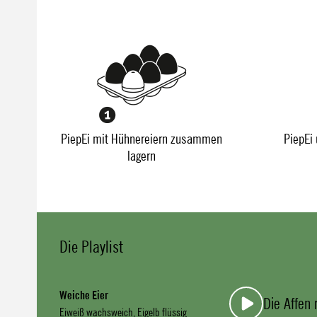
PiepEi mit Hühnereiern zusammen
PiepEi 
lagern
Die Playlist
Weiche Eier
Die Affen
Eiweiß wachsweich, Eigelb flüssig