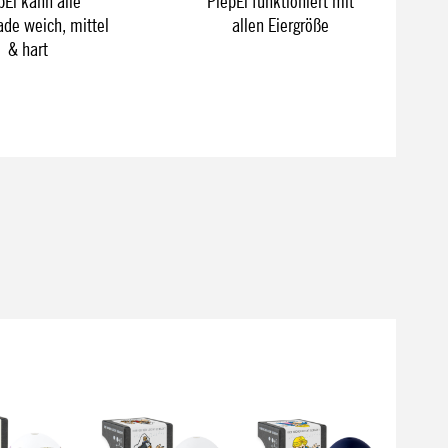
pEi kann alle
PiepEi funktioniert mit
ade weich, mittel
allen Eiergröße
& hart