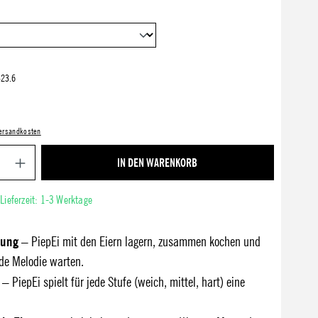
23.6
 Versandkosten
Produkt Anzahl: Gib den gewünschten Wert ein ode
IN DEN WARENKORB
 Lieferzeit: 1-3 Werktage
zung
– PiepEi mit den Eiern lagern, zusammen kochen und
de Melodie warten.
– PiepEi spielt für jede Stufe (weich, mittel, hart) eine