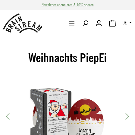
Newsletter abonnieren & 10% sparen
Zum Hauptinhalt springen
DE
WARENKORB 
Weihnachts PiepEi
Bildergalerie überspringen