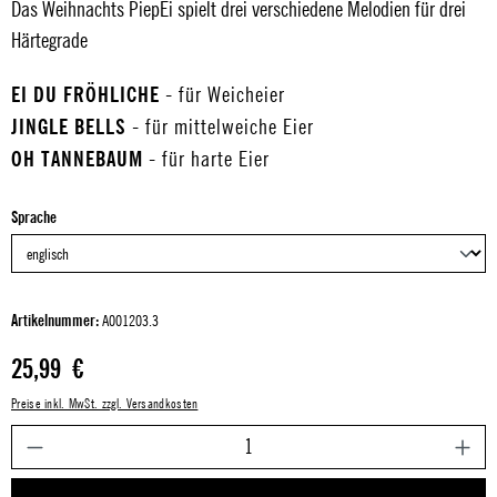
Das Weihnachts PiepEi spielt drei verschiedene Melodien für drei
Härtegrade
EI DU FRÖHLICHE
- für Weicheier
JINGLE BELLS
- für mittelweiche Eier
OH TANNEBAUM
- für harte Eier
auswählen
Sprache
Artikelnummer:
A001203.3
Regulärer Preis:
25,99 €
Preise inkl. MwSt. zzgl. Versandkosten
P