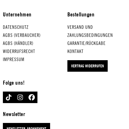
für
r
We
UN
Unternehmen
Bestellungen
ic
GA
he
RI
DATENSCHUTZ
VERSAND UND
ier
SC
AGBS (VERBAUCHER)
ZAHLUNGSBEDINGUNGEN
TR
HE
AGBS (HÄNDLER)
GARANTIE/RÜCKGABE
IU
R
WIDERRUFSRECHT
KONTAKT
M
TA
IMPRESSUM
PH
NZ
VERTRAG WIDERRUFEN
M
für
AR
mi
SC
tte
Folge uns!
H
lw
für
eic
TIKTOK
INSTAGRAM
FACEBOOK
mi
he
tte
Eie
Newsletter
lw
r
eic
PR
NEWSLETTER-ABONNEMENT
he
ÄL