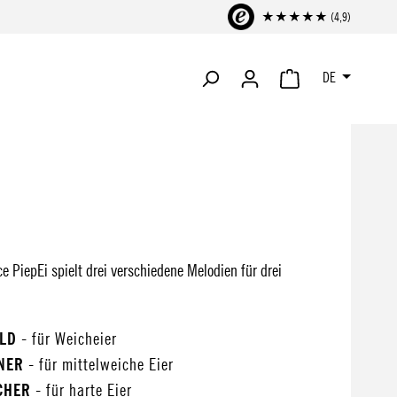
★★★★★ (4,9)
DE
WARENKORB ENTHÄLT 
 PiepEi spielt drei verschiedene Melodien für drei
ALD
- für Weicheier
INER
- für mittelweiche Eier
CHER
- für harte Eier