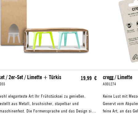
et / 2er-Set / Limette + Türkis
cregg / Limette
19,99 €
055
A001274
wohl eleganteste Art Ihr Frühstücksei zu genießen.
Keine Lust mit Mess
estellt aus Metall, bruchsicher, stapelbar und
Genervt vom Abpulen
maschinenfest. Die Formensprache und das Design sind
feine Art, an das G
ogisch, schlicht und reduziert, wie ein Ei selbst.
Eierschneider cregg 