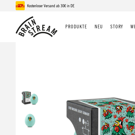
Kostenloser Versand ab 30€ in DE
 Hauptinhalt springen
Zur Suche springen
Zur Hauptnavigation springen
PRODUKTE
NEU
STORY
W
Bildergalerie überspringen