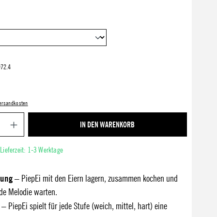
72.4
 Versandkosten
Produkt Anzahl: Gib den gewünschten Wert ein ode
IN DEN WARENKORB
 Lieferzeit: 1-3 Werktage
zung
– PiepEi mit den Eiern lagern, zusammen kochen und
de Melodie warten.
– PiepEi spielt für jede Stufe (weich, mittel, hart) eine