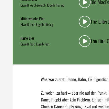
Old MacD
Eiweiß wachsweich, Eigelb flüssig
Mittelweiche Eier
The Entert
Eiweiß fest, Eigelb flüssig
Harte Eier
The Bird 
Eiweiß fest, Eigelb fest
Was war zuerst, Henne, Hahn, Ei? Eigentlich
Zu weich, zu hart – aber nie auf den Punkt. 
Dance PiepEi aber kein Problem. Einfach mi
Chicken Dance PiepEi singt. Egal mit welch