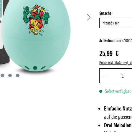
auswählen
Sprache
Artikelnummer:
A0059
Regulärer Preis:
25,99 €
Preise inkl. MwSt. zzgl.
Sofort verfügbar,
Einfache Nut
auf die passen
Drei Melodien