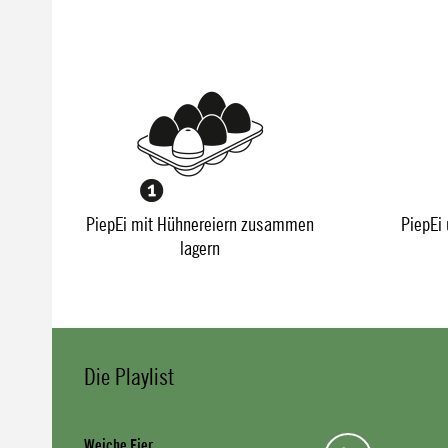
PiepEi mit Hühnereiern zusammen
PiepEi 
lagern
Die Playlist
Weiche Eier