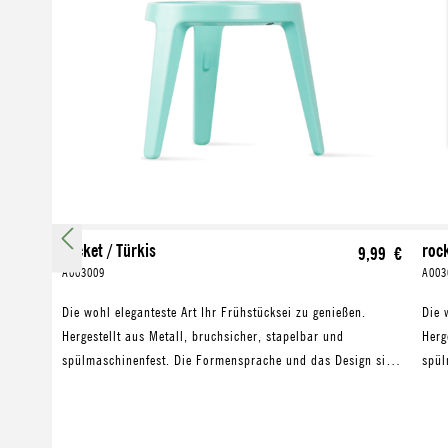
rocket / Türkis
rock
9,99 €
A003009
A003
Die wohl eleganteste Art Ihr Frühstücksei zu genießen.
Die 
Hergestellt aus Metall, bruchsicher, stapelbar und
Herg
spülmaschinenfest. Die Formensprache und das Design sind
spül
so logisch, schlicht und reduziert, wie ein Ei selbst.
so l