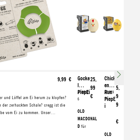
Gocke
Chick
9,99 €
25,
2
l
en
99
5,
PiepEi
Run
A00562
A0059
€
9
er und Löffel am Ei herum zu klopfen?
PiepE
6
71
9
 der zerhackten Schale? cregg ist die
i
OLD
elbe vom Ei zu kommen. Unser
MACDONAL
öffnet das Frühstücksei mit Stil.
€
D
für
Weicheier
OLD