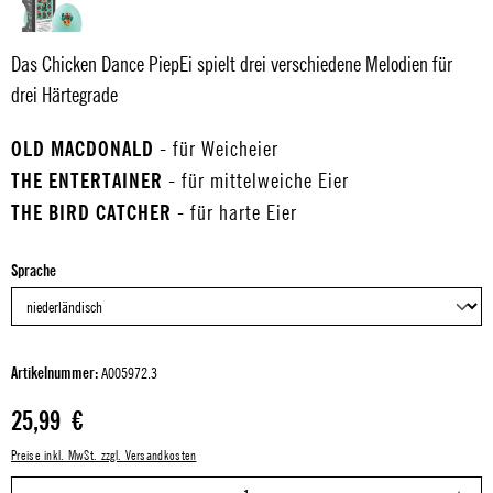
Das Chicken Dance PiepEi spielt drei verschiedene Melodien für
drei Härtegrade
OLD MACDONALD
- für Weicheier
THE ENTERTAINER
- für mittelweiche Eier
THE BIRD CATCHER
- für harte Eier
auswählen
Sprache
Artikelnummer:
A005972.3
Regulärer Preis:
25,99 €
Preise inkl. MwSt. zzgl. Versandkosten
P