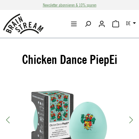
Newsletter abonnieren & 10% sparen
Zum Hauptinhalt springen
DE
WARENKORB 
Chicken Dance PiepEi
Bildergalerie überspringen