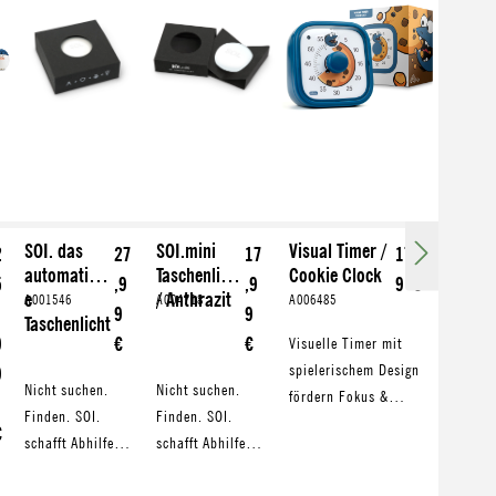
SOI. das
SOI.mini
Visual Timer /
2
27
17
17,9
automatisch
Taschenlicht
Cookie Clock
5
,9
,9
9 €
e
/ Anthrazit
A001546
A004718
A006485
9
9
Taschenlicht
9
€
€
Visuelle Timer mit
spielerischem Design
9
Nicht suchen.
Nicht suchen.
fördern Fokus &
Finden. SOI.
Finden. SOI.
Produktivität bei
€
schafft Abhilfe
schafft Abhilfe
Hausaufgaben,
beim schier
beim schier
Haushalt, Kochen &
endlosen
endlosen