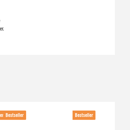
e
er.
ler
Bestseller
Bestseller