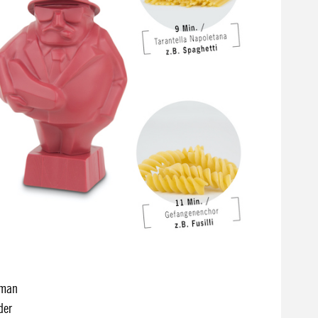
 man
der