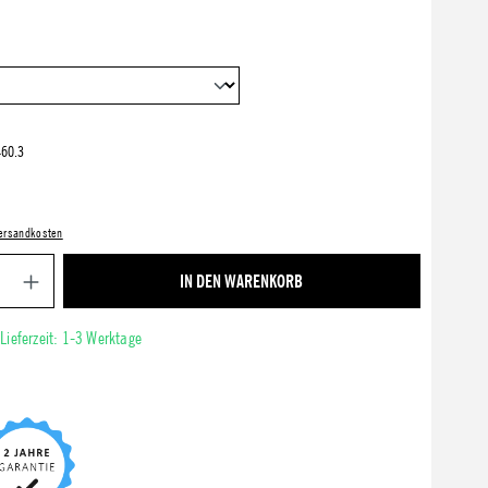
60.3
 Versandkosten
Produkt Anzahl: Gib den gewünschten Wert ein ode
IN DEN WARENKORB
 Lieferzeit: 1-3 Werktage