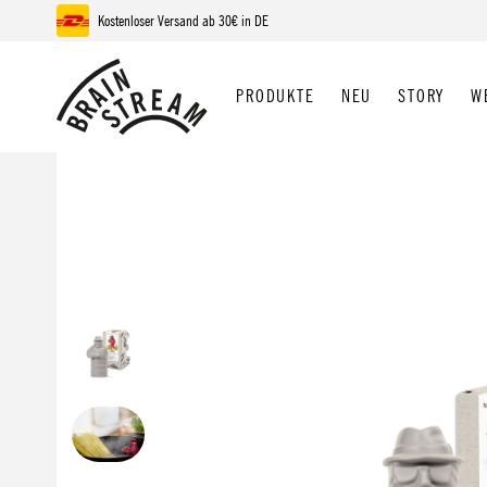
Kostenloser Versand ab 30€ in DE
 Hauptinhalt springen
Zur Suche springen
Zur Hauptnavigation springen
PRODUKTE
NEU
STORY
W
Bildergalerie überspringen