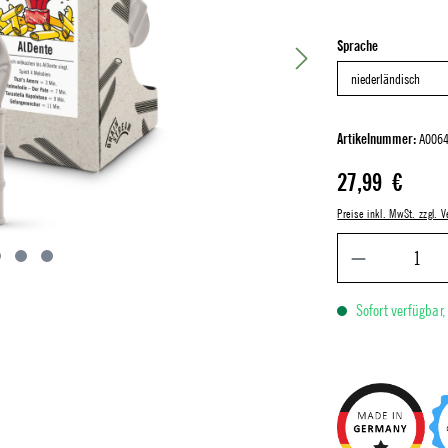
auswählen
Sprache
Artikelnummer:
A0064
Regulärer Preis:
27,99 €
Preise inkl. MwSt. zzgl.
Sofort verfügbar,