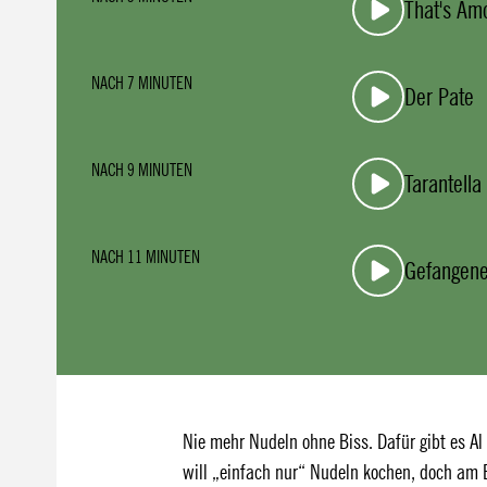
That's Am
NACH 7 MINUTEN
Der Pate
NACH 9 MINUTEN
Tarantella
NACH 11 MINUTEN
Gefangen
Nie mehr Nudeln ohne Biss. Dafür gibt es A
will „einfach nur“ Nudeln kochen, doch am En