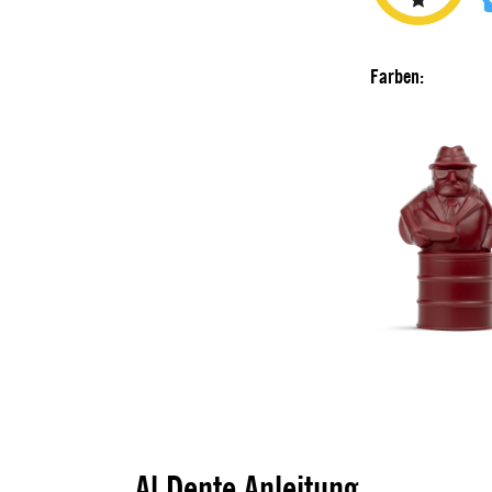
Farben:
Al Dente Anleitung